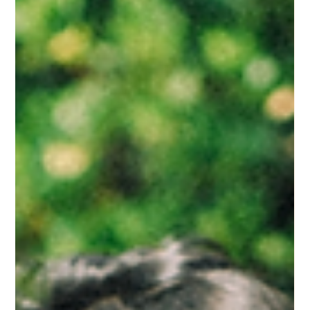
Een unieke ceremoniemeester met een
persoonlijke aanpak
Unieke ceremoniemeester Tilburg met persoonlijke aanpak:
stressvrije trouwdag, betaalbare tarieven, bruidspaar centraal.
Geen overname, maar soepele dagcoördinatie als regisseur
achter schermen. Ervaring, creatieve tips en ontspannen sfeer.
Boek voor overzichtelijke, spontane bruiloft zonder zorgen!