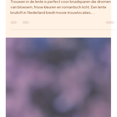
Amber
12 mrt
3 minuten om te lezen
Trouwen in de lente: waarom dit één van de
mooiste seizoenen is voor jullie bruiloft
Trouwen in de lente is perfect voor bruidsparen die dromen
van bloesem, frisse kleuren en romantisch licht. Een lente
bruiloft in Nederland biedt mooie trouwlocaties,
seizoensbloemen, zachte temperaturen en sfeervolle
trouwfoto’s. Met een ervaren ceremoniemeester verloopt jullie
bruiloft soepel, ook bij wisselvallig lenteweer. Ontdek waarom
een voorjaarsbruiloft zo populair is en begin op tijd met
plannen.