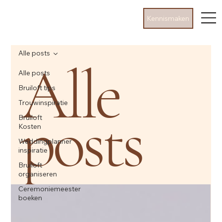
Kennismaken
Alle posts
Alle
Alle posts
Bruiloft tips
Trouwinspiratie
posts
Bruiloft
Kosten
Weddingplanner
inspiratie
Bruiloft
organiseren
Ceremoniemeester
boeken