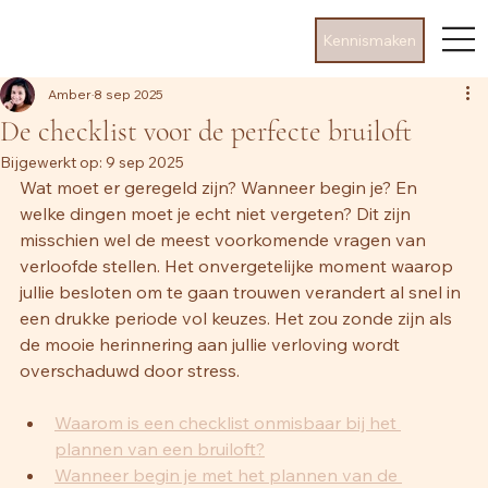
Kennismaken
Amber
8 sep 2025
De checklist voor de perfecte bruiloft
Bijgewerkt op:
9 sep 2025
Wat moet er geregeld zijn? Wanneer begin je? En 
welke dingen moet je echt niet vergeten? Dit zijn 
misschien wel de meest voorkomende vragen van 
verloofde stellen. Het onvergetelijke moment waarop 
jullie besloten om te gaan trouwen verandert al snel in 
een drukke periode vol keuzes. Het zou zonde zijn als 
de mooie herinnering aan jullie verloving wordt 
overschaduwd door stress.
Waarom is een checklist onmisbaar bij het 
plannen van een bruiloft?
Wanneer begin je met het plannen van de 