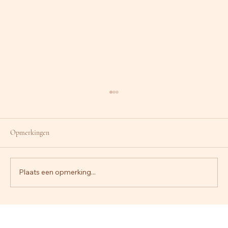
Opmerkingen
Plaats een opmerking...
De 10 meest gemaakte fouten bij het plannen van
een bruiloft (en hoe je ze voorkomt)