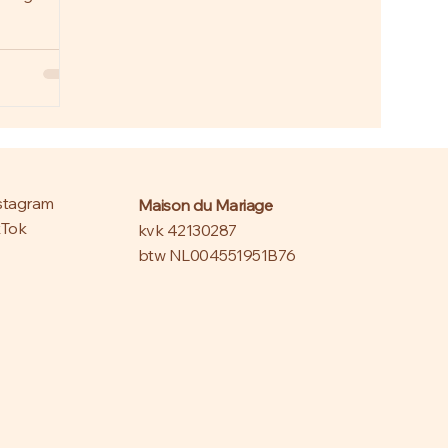
eranciers,
e planning.
ledige
ördinatie &
ervolle,
kijk stijl,
ek nu voor
er zorgen!
stagram
Maison du Mariage
kTok
kvk 42130287
btw NL004551951B76