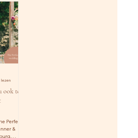
 lezen
u ook te
t
he Perfect
anner &
burg.