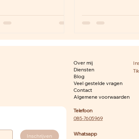
name, maar soepele
Ontdek betrouwbare lev
oördinatie als regisseur achter
styling-tips en stressvrij
rmen. Ervaring, creatieve tips
Onze unieke aanpak: vol
ntspannen sfeer. Boek voor
weddingplanning, dagco
zichtelijke, spontane bruiloft
last-minute hulp voor sfe
er zorgen!
persoonlijke bruiloften. Be
reviews & pakketten. Bo
jouw droombruiloft zond
Over mij
In
Diensten
Ti
Blog
Veel gestelde vragen
Contact
Algemene voorwaarden
Telefoon
085-7605969
Whatsapp
Inschrijven