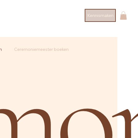
Kennismaken
mon
n
Ceremoniemeester boeken