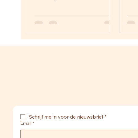
over
romantisch licht. Een lente bruiloft
dagc
in Nederland biedt mooie
sche
trouwlocaties, seizoensbloemen,
en o
zachte temperaturen en sfeervolle
over
trouwfoto’s. Met een ervaren
zond
ceremoniemeester verloopt jullie
bruiloft soepel, ook bij wisselvallig
lenteweer. Ontdek waarom een
voorjaarsbruiloft zo populair is en
begin op tijd met plannen.
Schrijf me in voor de nieuwsbrief
*
Email
*