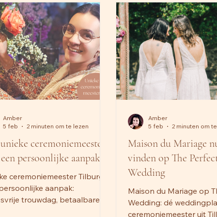
Amber
Amber
5 feb
2 minuten om te lezen
5 feb
2 minuten om te
 unieke ceremoniemeester
Maison du Mariage n
 een persoonlijke aanpak
vinden op The Perfec
Wedding
ke ceremoniemeester Tilburg
persoonlijke aanpak:
Maison du Mariage op T
ssvrije trouwdag, betaalbare
Wedding: dé weddingpl
even, bruidspaar centraal. Geen
ceremoniemeester uit Til