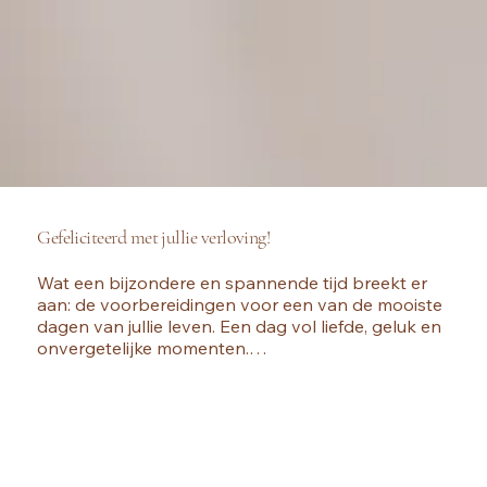
Gefeliciteerd met jullie verloving!
Wat een bijzondere en spannende tijd breekt er 
aan: de voorbereidingen voor een van de mooiste 
dagen van jullie leven. Een dag vol liefde, geluk en 
Nieuw
onvergetelijke momenten.

Inspiratiekaarten
Toch merken veel stellen dat de organisatie van 
een bruiloft meer tijd, energie en keuzes vraagt 
dan vooraf gedacht. Logisch, want we willen 
Bekijken
tegenwoordig méér. Meer sfeer, meer beleving, 
meer perfectie. En dat mag ook! Maar het is zó 