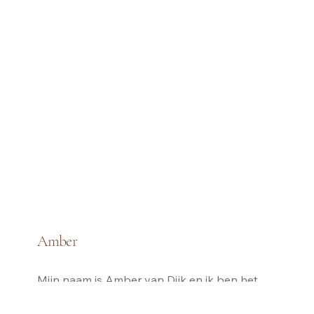
Amber
Mijn naam is Amber van Dijk en ik ben het 
gezicht achter Maison du Mariage. Ik woon 
en leef samen met mijn partner Jimmy en 